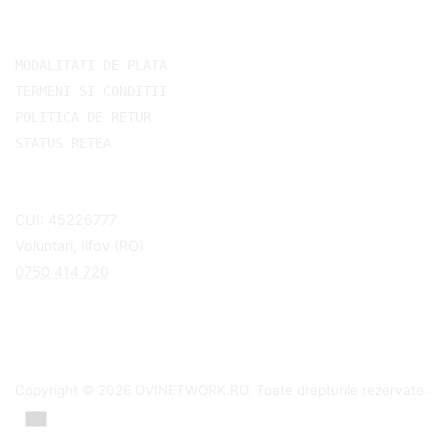
Link-uri utile
MODALITATI DE PLATA
TERMENI SI CONDITII
POLITICA DE RETUR
STATUS RETEA
SC HOSTIFY 24 SRL
CUI: 45226777
Voluntari, Ilfov (RO)
0750 414 720
Copyright © 2026 OVINETWORK.RO. Toate drepturile rezervate.
Română / EUR