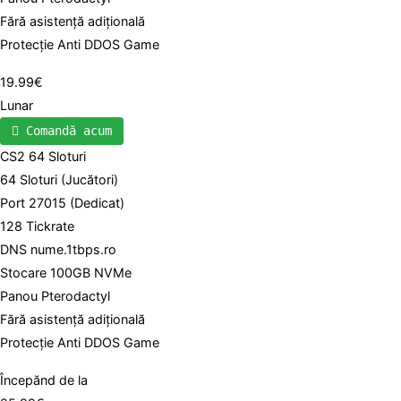
Fără asistență adițională
Protecție Anti DDOS Game
19.99€
Lunar
Comandă acum
CS2 64 Sloturi
64 Sloturi (Jucători)
Port 27015 (Dedicat)
128 Tickrate
DNS nume.1tbps.ro
Stocare 100GB NVMe
Panou Pterodactyl
Fără asistență adițională
Protecție Anti DDOS Game
Începănd de la