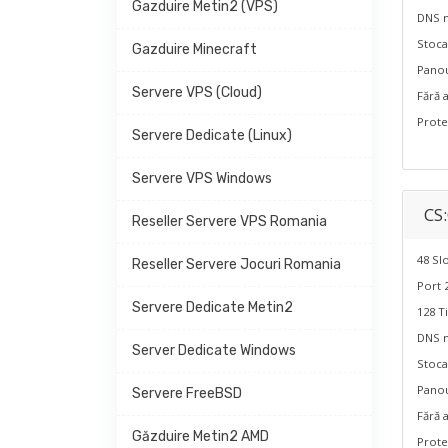
Gazduire Metin2 (VPS)
DNS 
Stoc
Gazduire Minecraft
Panou
Servere VPS (Cloud)
Fără a
Prote
Servere Dedicate (Linux)
Servere VPS Windows
CS
Reseller Servere VPS Romania
48 Slo
Reseller Servere Jocuri Romania
Port 
Servere Dedicate Metin2
128 T
DNS 
Server Dedicate Windows
Stoc
Panou
Servere FreeBSD
Fără a
Găzduire Metin2 AMD
Prote