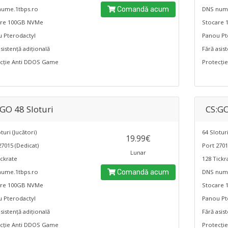
nume.1tbps.ro
Comandă acum
DNS nume
are 100GB NVMe
Stocare
 Pterodactyl
Panou Pt
sistență adițională
Fără asis
cție Anti DDOS Game
Protecți
:GO 48 Sloturi
CS:GO
turi (Jucători)
64 Sloturi
19.99€
27015 (Dedicat)
Port 2701
Lunar
ickrate
128 Tickr
nume.1tbps.ro
Comandă acum
DNS nume
are 100GB NVMe
Stocare
 Pterodactyl
Panou Pt
sistență adițională
Fără asis
cție Anti DDOS Game
Protecți