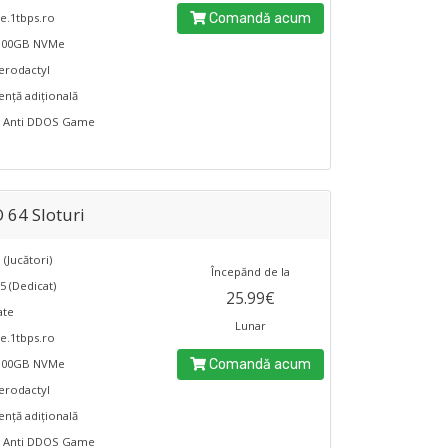
.1tbps.ro
Comandă acum
 100GB NVMe
erodactyl
tență adițională
e Anti DDOS Game
 64 Sloturi
 (Jucători)
Începănd de la
5 (Dedicat)
25.99€
ate
Lunar
.1tbps.ro
 100GB NVMe
Comandă acum
erodactyl
tență adițională
e Anti DDOS Game