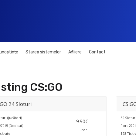
cunoștințe
Starea sistemelor
Afiliere
Contact
sting CS:GO
:GO 24 Sloturi
CS:GO
turi (Jucători)
32 Sloturi
9.90€
27015 (Dedicat)
Port 2701
Lunar
ickrate
128 Tickr