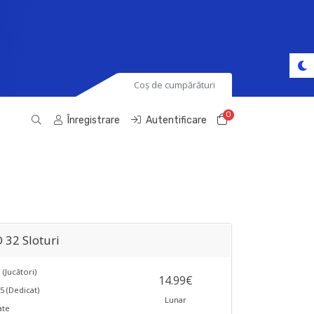
Coș de cumpărături
0
Coș de cumpără
Înregistrare
Autentificare
 32 Sloturi
 (Jucători)
14.99€
5 (Dedicat)
Lunar
ate