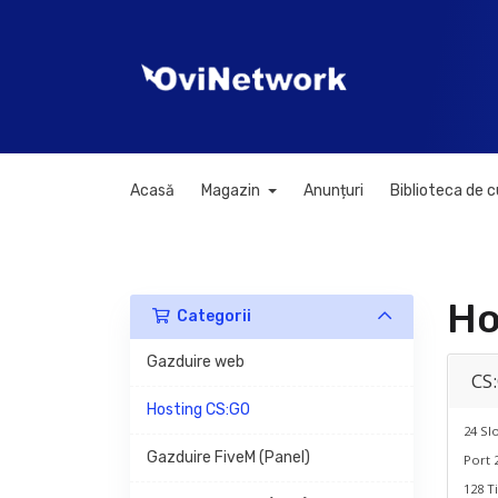
Acasă
Magazin
Anunțuri
Biblioteca de 
Ho
Categorii
Gazduire web
CS
Hosting CS:GO
24 Slo
Gazduire FiveM (Panel)
Port 
128 T